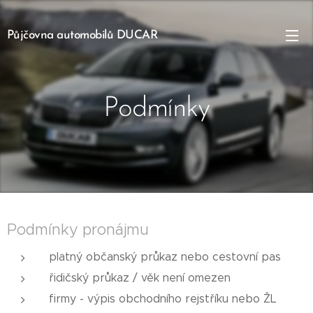
Půjčovna automobilů DUCAR
Podmínky
Podmínky pronájmu
platný občanský průkaz nebo cestovní pas
řidičský průkaz / věk není omezen
firmy - výpis obchodního rejstříku nebo ŽL